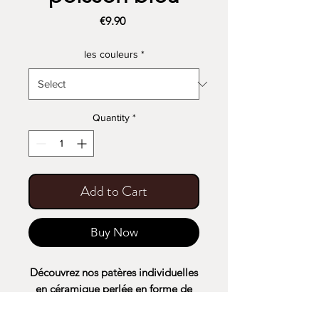
Price
€9.90
les couleurs
*
Quantity
*
Add to Cart
Buy Now
Découvrez nos patères individuelles
en céramique perlée en forme de
poisson.